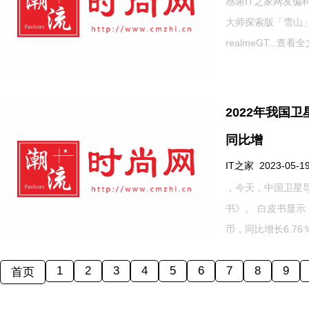
感谢IT之家网友偏科
大师探索版「雪山」、r
realmeGT...
查看全
2022年我国
同比增
IT之家 2023-05-19
，今天，中国卫星导
书》。 白皮书显示
币，同比增长6.76
1
2
3
4
5
6
7
8
9
首页