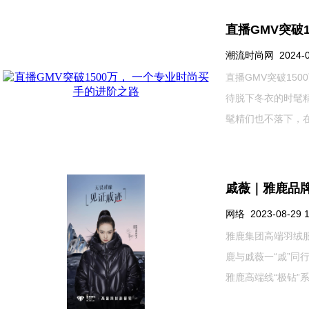
直播GMV突破
潮流时尚网 2024-04-
直播GMV突破15
待脱下冬衣的时髦
髦精们也不落下，在
戚薇｜雅鹿品牌
网络 2023-08-29 1
雅鹿集团高端羽绒
鹿与戚薇一“戚”同
雅鹿高端线“极钻”系