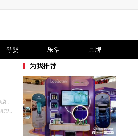
母婴
乐活
品牌
为我推荐
囊袋，
一填充思