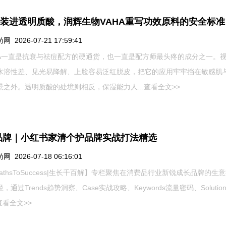
A装进透明质酸，润辉生物VAHA重写功效原料的安全标准
 2026-07-21 17:59:41
A一直是抗衰与祛痘配方的硬通货，也一直是配方师最头疼的成分之一。
水溶性差、见光易降解、上脸容易泛红脱皮，把它的应用牢牢挡在敏感肌
景之外。透明质酸的处境则相反，保湿能力人...
查看全文>>
品牌｜小红书家清个护品牌实战打法精选
 2026-07-18 06:16:01
PathsToSuccess|生长千百解】专栏聚焦在消费品行业新锐成长品牌的生
，通过Trends趋势洞察、Case实战攻略、Keywords流量密码、Soluti
查看全文>>