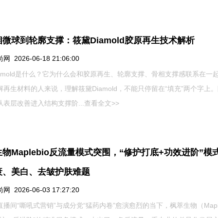
微球到轮廓支撑：筱黛Diamold胶原再生技术解析
 2026-06-18 21:06:00
iamold是什么？它为什么会和胶原再生、轮廓支撑、骨相支撑感联系在一
解再生材料的人来说，理解筱黛Diamold，不能只停留在“填充”两个字上
从表层改善进入结构支撑阶...
查看全文>>
物Maplebio反流量模式突围，“修护打底+功效进阶”模
衰、美白、去皱护肤难题
 2026-06-03 17:27:20
播间“嘶吼式营销”与成分党“猛药内卷”愈演愈烈的当下，枫萃生物（Maple