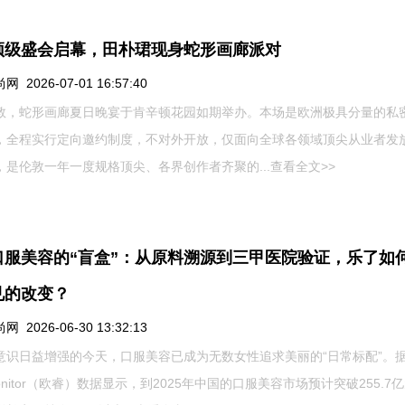
顶级盛会启幕，田朴珺现身蛇形画廊派对
 2026-07-01 16:57:40
敦，蛇形画廊夏日晚宴于肯辛顿花园如期举办。本场是欧洲极具分量的私
，全程实行定向邀约制度，不对外开放，仅面向全球各领域顶尖从业者发
，是伦敦一年一度规格顶尖、各界创作者齐聚的...
查看全文>>
口服美容的“盲盒”：从原料溯源到三甲医院验证，乐了如
见的改变？
 2026-06-30 13:32:13
意识日益增强的今天，口服美容已成为无数女性追求美丽的“日常标配”。
monitor（欧睿）数据显示，到2025年中国的口服美容市场预计突破255.7