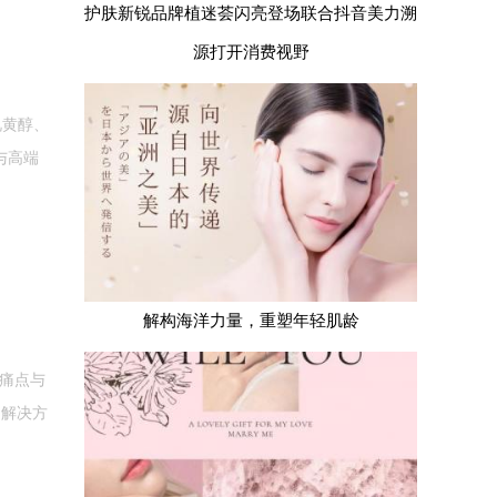
护肤新锐品牌植迷荟闪亮登场联合抖音美力溯
源打开消费视野
视黄醇、
与高端
解构海洋力量，重塑年轻肌龄
意痛点与
on解决方