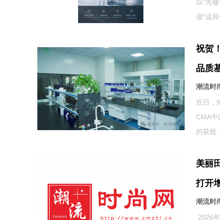
以“先
借“温和
祝贺
品质
潮流时尚网
近日，
CMA
的获批
美丽
打开
潮流时尚网
2026