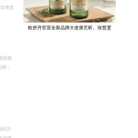
余位尊贵
欧舒丹官宣全新品牌大使唐艺昕、张慧雯
肌的换
刺痛，
如此完