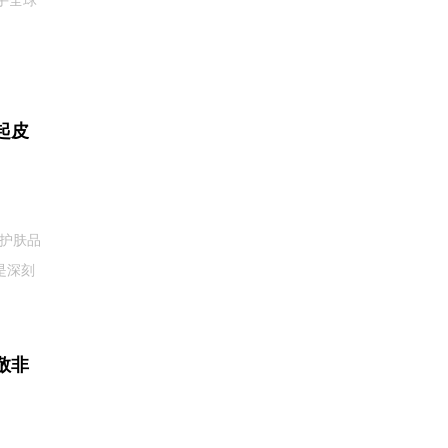
手全球
起皮
择护肤品
是深刻
敬非