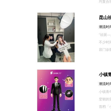
均复合增
昆山
潮流时尚网
“祛斑
不少时
容门诊
小镇青
潮流时尚网
小镇青
坚韧的
首档「小