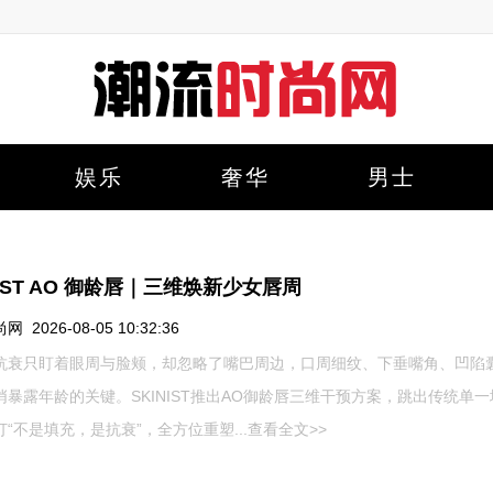
娱乐
奢华
男士
NIST AO 御龄唇｜三维焕新少女唇周
 2026-08-05 10:32:36
抗衰只盯着眼周与脸颊，却忽略了嘴巴周边，口周细纹、下垂嘴角、凹陷
悄暴露年龄的关键。SKINIST推出AO御龄唇三维干预方案，跳出传统单
“不是填充，是抗衰”，全方位重塑...
查看全文>>