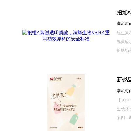
把维
潮流时尚网
维生素
视黄醛
护肤场
新锐
潮流时尚网
【100
生长路径
案四...