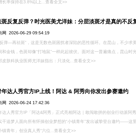
长率保持在3.8%以上...
查看全文>>
祛斑反复反弹？时光医美尤洋妹：分层淡斑才是真的不反
 2026-06-29 09:54:19
—反弹—再祛斑”，这是无数色斑困扰者深陷的恶性循环。在昆山，不少求
间和金钱，色斑却像“打地鼠”一样此起彼伏。面对这一普遍痛点，昆山时
部皮肤科执业医师尤洋妹指出：只淡化...
查看全文>>
年达人秀官方IP上线！阿达 & 阿秀向你发出参赛邀约
 2026-06-24 17:42:36
年达人秀官方IP「阿达&阿秀」正式亮相阿达｜敢闯敢拼的创业行动派阿
实干追梦人面向所有怀揣创业梦想的“小镇青年”发出诚挚登台邀约——这
镇青年」创业真人秀“六位...
查看全文>>