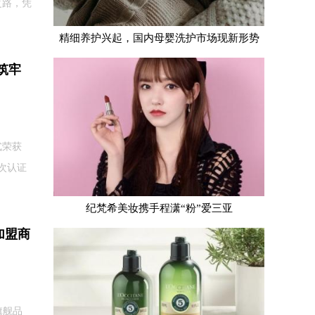
之路，凭
精细养护兴起，国内母婴洗护市场现新形势
筑牢
式荣获
次认证
纪梵希美妆携手程潇“粉”爱三亚
加盟商
旗舰品