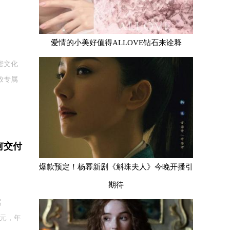
爱情的小美好值得ALLOVE钻石来诠释
密文化
放专属
何交付
爆款预定！杨幂新剧《斛珠夫人》今晚开播引
期待
据
亿元，年