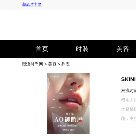
潮流时尚网
首页
时装
美容
潮流时尚网
>
美容
> 列表
SKI
潮流时尚网
很多人
才是悄
路，主打