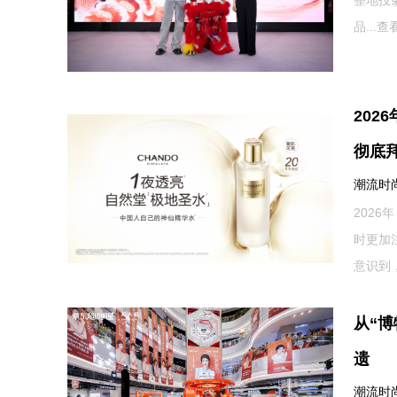
整地投
品...
查
20
彻底
潮流时尚网
202
时更加
意识到
从“博
遗
潮流时尚网