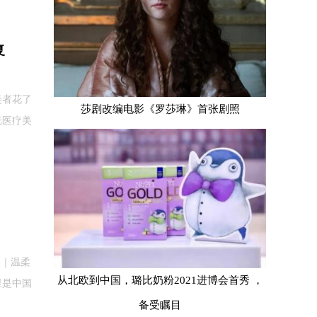
复
美者花了
莎剧改编电影《罗莎琳》首张剧照
光医疗美
秀｜温柔
从北欧到中国，璐比奶粉2021进博会首秀 ，
里是中国
备受瞩目