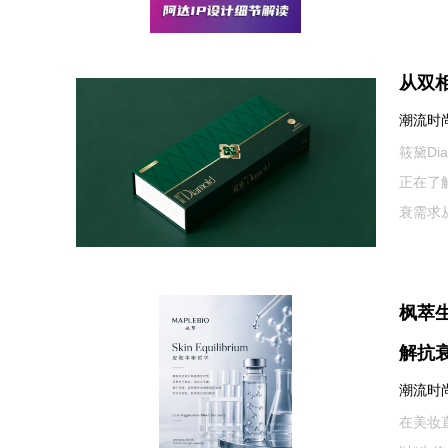
从双相
潮流时尚网
筱黛D
正在了
衰需求
枫萃生
解抗
潮流时尚网
在美妆直