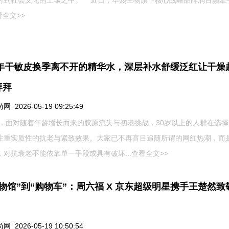
射到社会文化的土壤之中。 近日，华熙生物旗下核心战略品牌润百颜牵
看全文>>
26年干敏皮换季离不开的精华水，深层补水舒缓泛红让干燥
拜拜
 2026-05-19 09:25:49
6年，面对随着年龄增长而来的胶原流失与初老挑战，30岁以上的人群在选
注重实质性的抗老与紧致效果。大家已不再盲目追随所谓的网红热潮，而
，对抗衰老不能依靠单一手段或具有破坏...
查看全文>>
物馆”到“购物车”：周六福 X 京东超级明星携手王楚然致
 2026-05-19 10:50:54