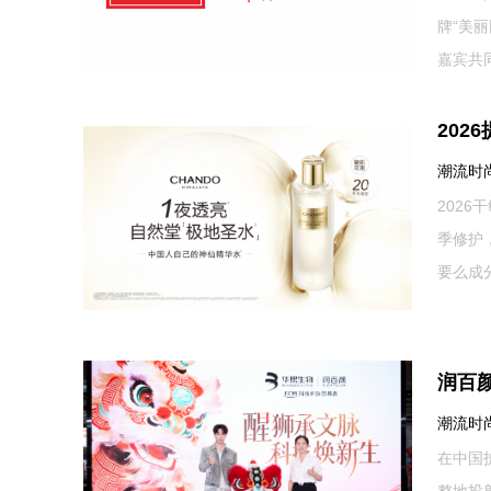
牌“美
嘉宾共同
20
潮流时尚网
202
季修护
要么成分
润百
潮流时尚网
在中国